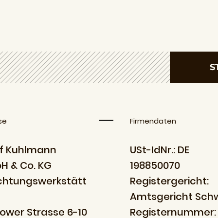
S
se
Firmendaten
f Kuhlmann
USt-IdNr.: DE
H & Co. KG
198850070
ichtungswerkstätt
Registergericht:
Amtsgericht Sch
ower Strasse 6-10
Registernummer: