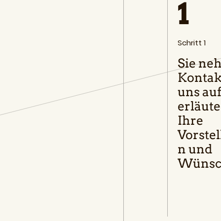
1
Schritt 1
Sie ne
Kontak
uns au
erläut
Ihre
Vorste
n und
Wünsc