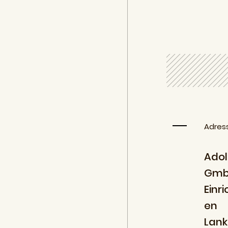
Adres
Adol
Gmb
Einr
en
Lank