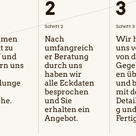
2
3
Schritt 2
Schritt 3
hmen
Nach
Wir 
t zu
umfangreich
uns v
f und
er Beratung
von 
ern uns
durch uns
Gege
haben wir
en üb
llunge
alle Eckdaten
und 
besprochen
mit d
he.
und Sie
Detai
erhalten ein
g un
Angebot.
Ferti