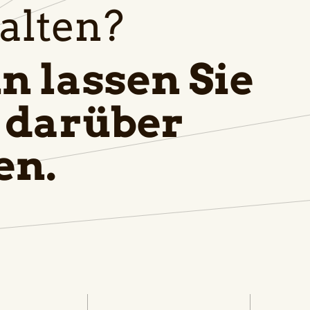
alten?
n lassen Sie
 darüber
en.