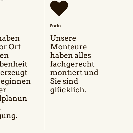
Ende
haben
Unsere
or Ort
Monteure
den
haben alles
benheit
fachgerecht
erzeugt
montiert und
beginnen
Sie sind
er
glücklich.
lplanun
d
gung.